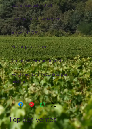
Sucre résiduel : 70 g/l
Cépage : 100% Sauvignon
Alcool : 12,5 %
Sol : Argilo-calcaire
Climat : Océanique dégradé
Rendement : 13 hectolitres par
hectare
Vendange : Les raisins ont été
récolté manuellement par une
trentaine de vendangeurs a un
potentiel de 23 degrés.
Top des ventes