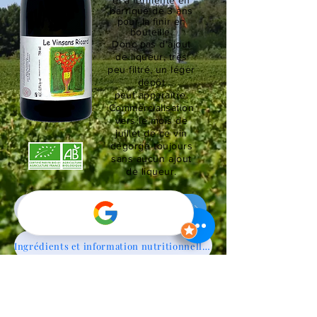
el
a fermenté en
barrique de 3 ans
pour la finir en
bouteille.
Donc pas
d'ajout
de liqueur, très
peu filtré, un léger
dépôt
peut
apparaître.
Commercialisation
vers le mois de
juillet de ce vin
dégorgé toujours
sans aucun ajout
de liqueur.
Fiche Produit
Achat
Ingrédients et information nutritionnelles