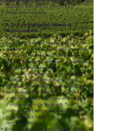
validation définitive du paiement par
l'organisme bancaire.
5. Droit de Rétractation, Retours et
Remboursement
Conformément à l'article L.221-18 du Code
de la consommation, vous disposez d'un
délai de 14 jours à compter de la réception
de votre commande pour exercer votre
droit de rétractation sans avoir à justifier de
motifs ni à payer de pénalités.
Conditions de retour : Pour être éligibles à
un retour et à un remboursement, les
bouteilles doivent être renvoyées intactes,
non ouvertes (capsules et bouchons
d'origine scellés) et dans leur emballage
d'origine (carton de transport). Tout
produit ouvert, endommagé ou incomplet
ne pourra faire l'objet d'un
remboursement.
Frais de retour : Les frais de retour sont à