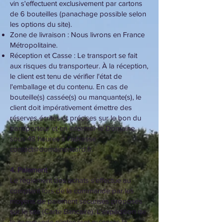
vin s'effectuent exclusivement par cartons
de 6 bouteilles (panachage possible selon
les options du site).
Zone de livraison : Nous livrons en France
Métropolitaine.
Réception et Casse : Le transport se fait
aux risques du transporteur. À la réception,
le client est tenu de vérifier l'état de
l'emballage et du contenu. En cas de
bouteille(s) cassée(s) ou manquante(s), le
client doit impérativement émettre des
réserves écrites et précises sur le bon du
transporteur et en informer le Domaine
sous 48 heures à l'adresse
contact@domainericard.fr
.
4. Paiement
Le règlement des achats s'effectue au
comptant lors de la commande par les
moyens de paiement sécurisés proposés
sur le site (Carte Bancaire). L'expédition de
la commande n'intervient qu'après la