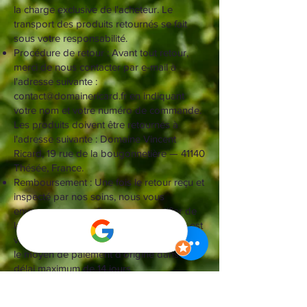
la charge exclusive de l'acheteur. Le
transport des produits retournés se fait
sous votre responsabilité.
Procédure de retour : Avant tout retour,
merci de nous contacter par e-mail à
l'adresse suivante :
contact@domainericard.fr
en indiquant
votre nom et votre numéro de commande.
Les produits doivent être retournés à
l'adresse suivante : Domaine Vincent
Ricard, 19 rue de la bougonnetière — 41140
Thésée, France.
Remboursement : Une fois le retour reçu et
inspecté par nos soins, nous vous
enverrons un e-mail pour vous notifier de
la bonne réception du colis. Si le retour est
validé, le remboursement sera effectué sur
le moyen de paiement d'origine dans un
délai maximum de 14 jours.​
6. Garanties Légales